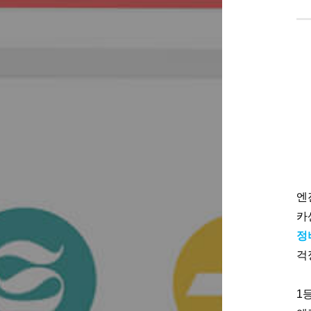
엔
카
정
걱
1