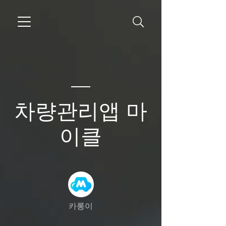
차량관리앱 마
이클
카롱이