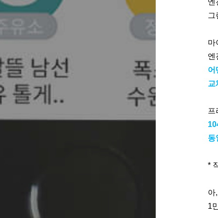
엔
그
마
엔
어
교
프
1
동
*
아
1