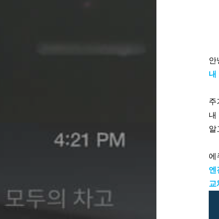
안
내
주
내
알
에
엔
교