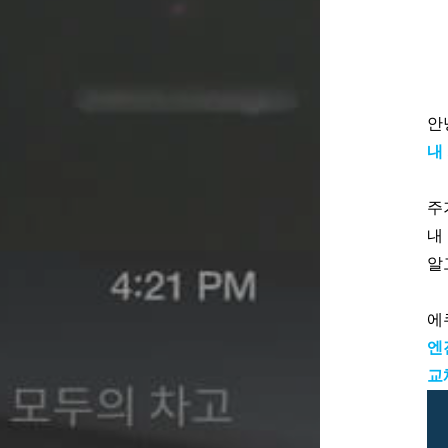
안
내
주
내
알
에
엔
교