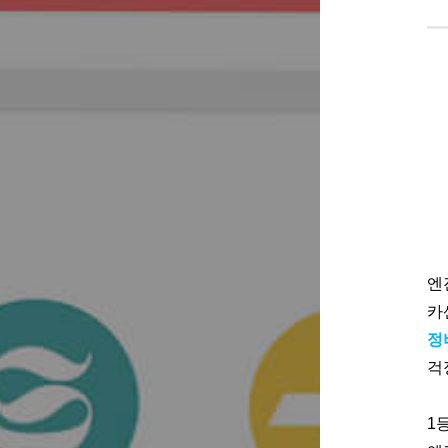
엔
카
정
걱
1