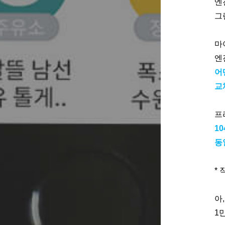
엔
그
마
엔
어
교
프
1
동
*
아
1