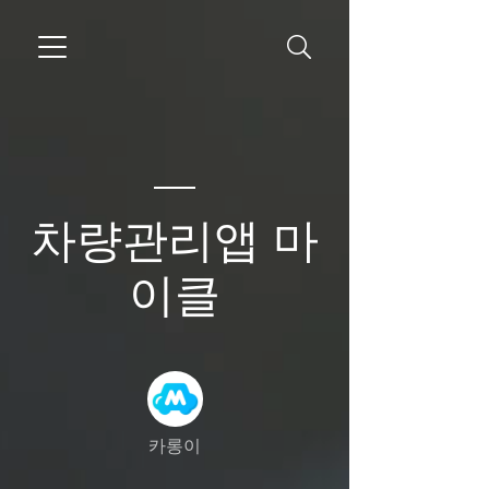
차량관리앱 마
이클
카롱이