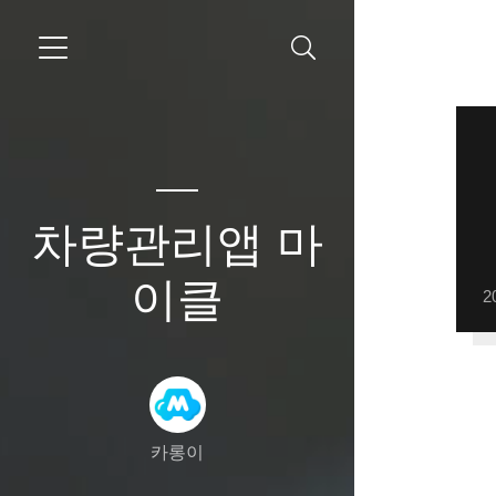
차량관리앱 마
이클
2
카롱이