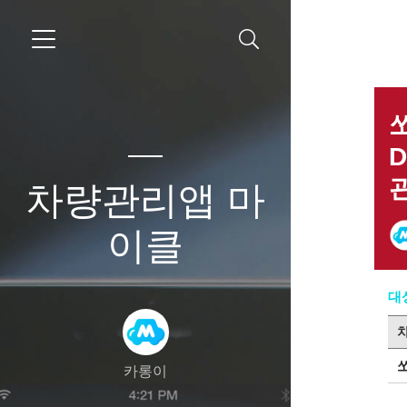
차량관리앱 마
이클
대
쏘
카롱이