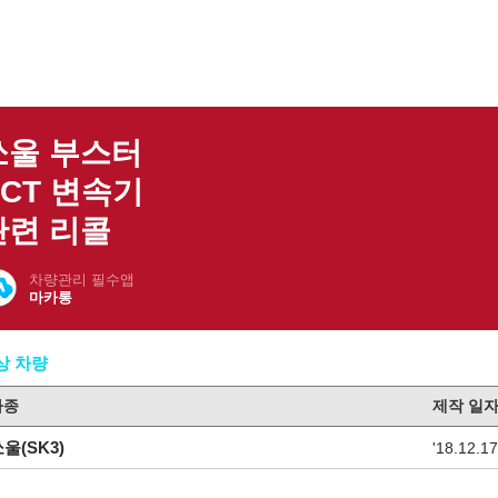
쏘울 부스터
DCT 변속기
관련 리콜
차량관리 필수앱
마카롱
상 차량
차종
제작 일
울(SK3)
'18.12.17