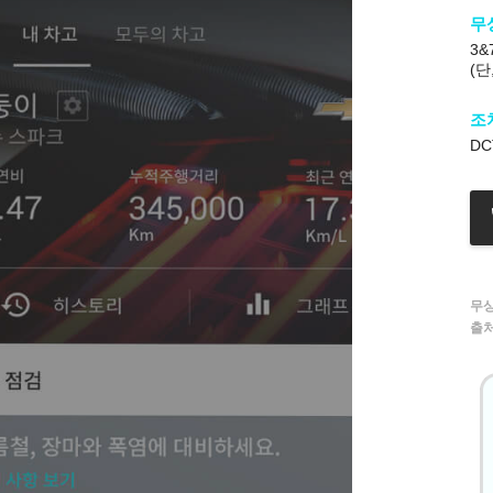
무
3&
(단
조
DC
무
출