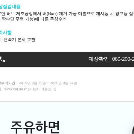
상점검내용
7단 허브 제조공정에서 버(Burr) 제거 가공 미흡으로 재시동 시 경고등 
, 짝수단 주행 가능)에 따른 무상수리
치사항
T 변속기 본체 교환
대상확인
080-200-
상수리기간
2019년 9월 25일 ~ 2020년 9월 24일
처
www.car.go.kr (자동차 리콜센터)