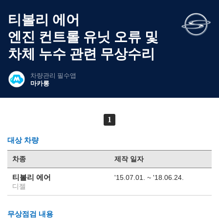
티볼리 에어
엔진 컨트롤 유닛 오류 및
차체 누수 관련 무상수리
차량관리 필수앱
마카롱
1
대상 차량
차종
제작 일자
티볼리 에어
'15.07.01. ~ '18.06.24.
디젤
무상점검 내용