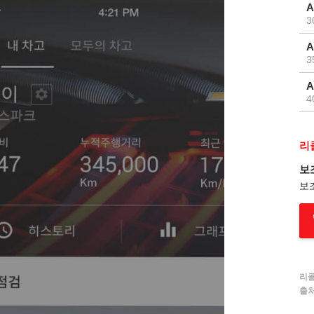
A
3
A
3
A
4
리
보
보
리콜
출