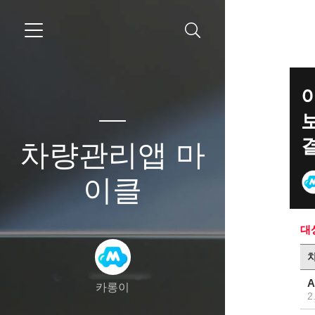
차량관리앱 마
이클
대
A
카롱이
2