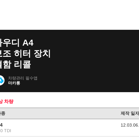
아우디 A4
보조 히터 장치
결함 리콜
차량관리 필수앱
마카롱
상 차량
차종
제작 일
4
12.03.06
.0 TDI