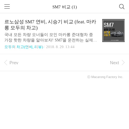
SM7 비교 (1)
르노삼성 SM7 연비, 시승기 비교 (feat. 마카
롱 모두의 차고)
국내 모든 차량 오너들이 모인 마카롱 준대형차 중
가장 핫한 차량을 알아보자! SM7을 운전하는 실제
오너들의 리뷰와 실연비를 알아보겠습니다. SM7의
모두의 차고(연비, 리뷰)
2018. 8. 29. 13:44
출시가격은 2,375만원부터 3,689만원 이라고 합니다.
( 차량 가격은옵션과 세부 트림마다 상이할 수 있습
니다.) 다음은 SM7의 휘발유 차량 기준 실연비를 알
Prev
Next
아볼까요. ( 실연비 측정 기준은 마카롱 오너들의 연
비 데이터를 기반으로 측정 됩니다. ) 르노삼성에서
ⓒ
Macarong Factory
Inc.
제공한 SM7의 연비 즉, 공인연비는 9.4 ~ 10.2 km/L
로 나와있는데요. 실제 SM7오너들의 최근 1주일 실
연비는 8.11km/L 군요! 공인연비와 실제 연비 간의
차이가 꽤 크게 나타나고 있는데요. 실연비는 운전자
의 운전습관과 차량 상태에 따라 다를 수 있습니다.
실연비, 아직 감..