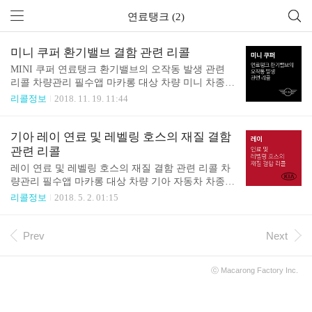
연료탱크 (2)
미니 쿠퍼 환기밸브 결함 관련 리콜
MINI 쿠퍼 연료탱크 환기밸브의 오작동 발생 관련
리콜 차량관리 필수앱 마카롱 대상 차량 미니 차종
제작 일자 MINI Cooper five-door 2013.12.16∼2015.0
리콜정보
2018. 11. 19. 11:44
6.29 리콜 내용 연료탱크 환기밸브의 제작상의 결함
으로 배기가스 경고등이 점등되며 연료탱크 환기밸
브의 오작동이 발생할 수 있는 가능성에 따른 리콜
기아 레이 연료 및 레벨링 호스의 재질 결함
조치 사항 정상적으로 생산된 연료탱크 환기밸브로
관련 리콜
교체 대상확인 080-269-5181 리콜 개시일2018년 11월
레이 연료 및 레벨링 호스의 재질 결함 관련 리콜 차
12일 ~ 출처자동차 리콜센터 이제 '내 차 관리' 좀 해
량관리 필수앱 마카롱 대상 차량 기아 자동차 차종
볼까? 친구에게 공유하기
제작 일자 레이 ‘11.11.18.∼’12.06.30. 리콜 내용 연료
리콜정보
2018. 5. 2. 01:15
및 레벨링 호스의 재질 결함 연료 및 레벨링 호스의
재질 결함으로 호스가 균열되어 누유가 발생하고 이
로 인해 화재가 발생할 가능성이 확인됨 대상확인 08
Prev
Next
0-200-2000 리콜 개시일2018년 4월 25일 출처국토교
통부 이제 '내 차 관리' 좀 해볼까? 친구에게 공유하기
ⓒ
Macarong Factory
Inc.