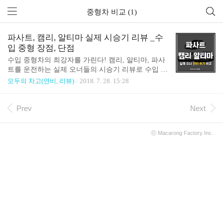
중형차 비교 (1)
파사트, 캠리, 알티마 실제 시승기 리뷰 _수
입 중형 장점, 단점
수입 중형차의 최강자를 가린다! 캠리, 알티마, 파사
트를 운전하는 실제 오너들의 시승기 리뷰로 수입 중
형차를 전격 비교해보겠습니다. 먼저, 출시가격부터
모두의 차고(연비, 리뷰)
2018. 7. 28. 15:28
살펴 보겠습니다. 캠리 가격 35,900,000 원 알티마 가
격 29,900,000 원 파사트 가격 43,200,000 원 (차량 가
격은 옵션과 세부 트림에 따라 상이할 수 있습니다.)
Prev
Next
그렇다면 수입 중형차들의 실제 시승기 리뷰는 어떨
까요? 먼저, 실제 오너들의 차량 만족도를 살펴보겠
ⓒ
Macarong Factory
Inc.
습니다. 뉴 캠리 오너 만족도는 5점 만점에 4.57 점을
받았네요. 캠리는 수입 중형 차량 만족도 랭킹 4위를
기록했습니다. 올 뉴 알티마 오너 만족도는 5점 만점
에 4.56 점을 받았네요. 알티마는 수입 중형 차 만족
도 랭킹 5위를 기록했습니다. 파사트GT 오너 만족도
는 ..