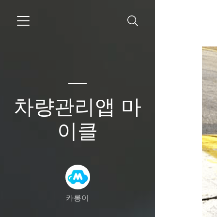
차량관리앱 마
이클
카롱이