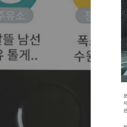
운
자
은
하