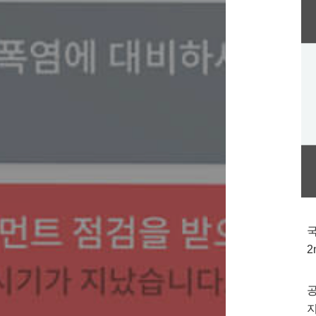
국
2
공
지