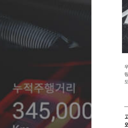
우
량
도