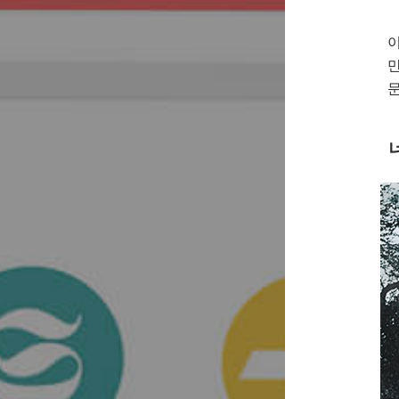
이
만
문