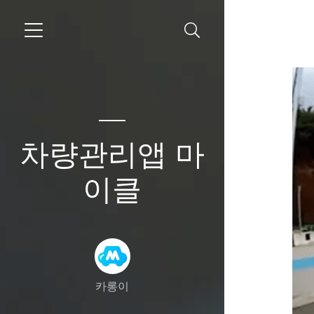
차량관리앱 마
이클
카롱이