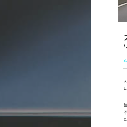
20
니
다