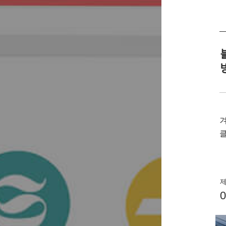
겨
클
제