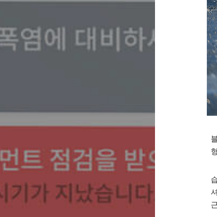
블
습
셔
근