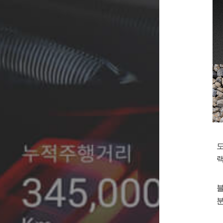
도
랙
블
분