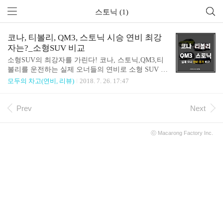
스토닉 (1)
코나, 티볼리, QM3, 스토닉 시승 연비 최강
자는?_소형SUV 비교
소형SUV의 최강자를 가린다! 코나, 스토닉,QM3,티
볼리를 운전하는 실제 오너들의 연비로 소형 SUV 4
종을 전격 비교해보겠습니다. 종을 전격 비교해보겠
모두의 차고(연비, 리뷰)
2018. 7. 26. 17:47
습니다. 먼저, 출시가격부터 살펴 보겠습니다. 코나
가격 18,600,000 원 스토닉 가격 16,250,000 원 QM3
가격 22,200,000 원 티볼리 가격 16,210,000 원 ( 차량
Prev
Next
가격은 옵션과 세부 트림마다 상이할 수 있습니다.)
소형 SUV들의 경우 가격대에서 큰 차이를 보이는데
ⓒ
Macarong Factory
Inc.
요. 그렇다면 대표 소형 SUV 차들의 실제 연비 비교
는 어떨까요? 코나의 공인연비는 16.2 km/L ~ 16.8 k
m/L 인데요. 오너들의 실제 연비는 15.93 km/L로 측
정 되었습니다! 코나는 국내 소형 SUV 랭킹 3위를 기
록 했습니다. 스토닉의 공인..