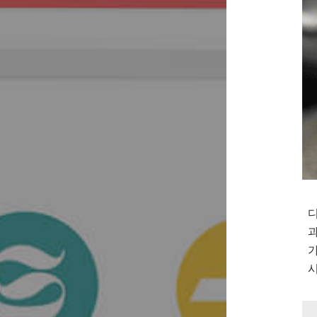
디
과
가
시