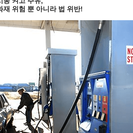
시동 켜고 주유,
화재 위험 뿐 아니라 법 위반!