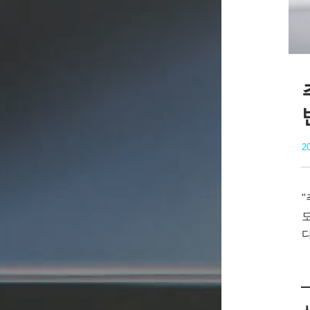
20
"
도