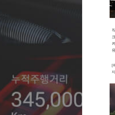
직
크
켜
유
[
지