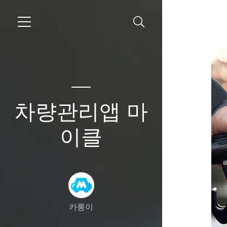
차량관리앱 마
이클
카롱이